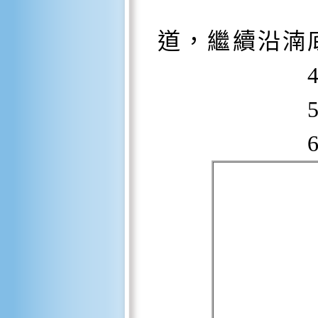
靠左行駛
道，繼續沿湳底
4.於湳
5.於湳底
6.第一