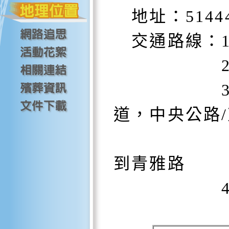
地址：5144
交通路線：1
2.從國
3.朝溪湖
道，中央公路/
大溪路二
到青雅路
4.溪湖鎮