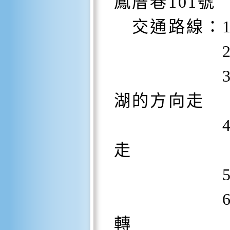
鳳厝巷101號
交通路線：1
2.從國
3.朝14
湖的方向走
4.分岔
走
5.於員鹿
6.於中央
轉